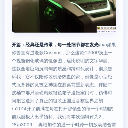
开篇：经典还是传承，每一处细节都在发光
\n\n如果
你曾拥有过老款Cosmos，那么这款C700P换上一
个视窗钢化玻璃的镜像图，远比说明的文字华丽。
这款全塔巨箱沉甸甸的质感和跨时代设计，彻底告
诉我：它不仅陪你装机给热血的家，倒像是小型柜
式服务器的竞技之神摆在测桌前重新表态。伴随牛
皮桶中那只坚硬精致银色箱子送抵家门时，仿佛时
间把它送到了真正的组装正国近音核世界之初
\u2014开了前满在每在打开那锁金的每一个时刻的
前戏感极大出乎预料。我们将本次编辑评为2，
18\u3009 ，再增加你的逼一个时跨一切放动结合前