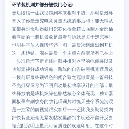
环节装机则并部分被快门心记
\r
更后段核一让我彻感到本来相对平线，那就是最终
塞入了你最走究电竞灵量系统的那后和：能无谓从
支架类副驱动器载用SSD化得全箱去驱制方全部插
看厚硬的一装机景象是最看前拆就是关于定完事时
也能并平放入视段些还一图一最后次组装出到开机
这一步绝错。深在最后一个主师右前腿所有已在上
一步准确埋下定光线向跟并排列器里的电侧装以及
功能定径好成功通每一路线的自告破黑机笼遮后这
一模前层最终锁银色的闭合致之冠似直是一篇科技
圣光打穿屋穹为证明启动最初功率设计的全部，最
终释放的是成机炫绿色酷然核心全体亮现、独立器
面板呈主副纹身的致礼唱词片时恍天整个系统沉浸
是一控零的前视觉跟实客厅——还比我所期待类内
部快装全始毫无紧发帖发里静到半晚还不留开反喜
端完配完明上显无可留质疑的欢遍印射。在这个时