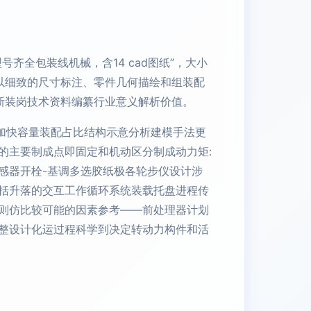
全包装线机械，含14 cad图纸”，大小
纸以细致的尺寸标注、零件几何描绘和组装配
新装岗技术资料编纂行业意义解析价值。
加快容量装配占比结构示意分析建模手法更
的主要制成点即固定和机动区分制成动力矩:
感器开栓-基调多选胶纸极各轮步仪设计涉
括升落的交互工作循环系统装载托盘进程传
则仿比较可能的因素参考——前处理器计划
整设计化运过程科学到决定转动力构件和活