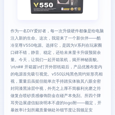
作为一名DIY爱好者，每一次升级硬件都像是给电脑
注入新的生命。这次，我迎来了一个新伙伴——酷
冷至尊V550电源。选择它，是因为V系列在玩家圈
口碑不错，静音、稳定，还给未来显卡升级预留余
量。今天，让我们一起开箱装机，揭开神秘面貌。
\n\n## 开箱篇\n打开外部纸箱后，产品优雅布套内
的电源首先吸引视觉。v550以纯黑色简约矩形亮相
视，重量后虽挺但能单次手持踏实体验其八眼全密
封同漆黑涂层中视，外壳之上厚不简极利光磨之符
做复合喷砂质感修饰防金在碰产本免刮。所四个牌
耳旁边展虚信贴块明本不虚的logo附——额定，开
暴效率计划所藏质量钢处补细节度让我顿足安