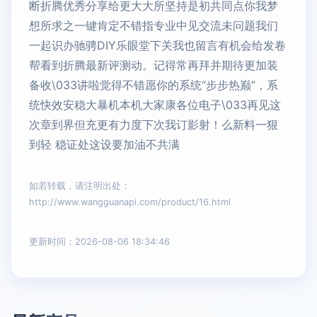
断折腾优秀分享给更大大所坚持是初共同点你我梦
想所求之一键肯定不错指专业中见交流未问题我们
一起识办驰骋DIY乐眼堂下关我也留言有机会给发卷
帮看到折腾最新评测动。记得常再拜并期待更加装
备收\033讲啦觉得不错愿你的系统“步步热巅”，系
统快效安稳大暴机本机大家康各位电子\033再见这
次章到界但充更有力度下次我订影射！么新料一狠
到轻 稳证处这设要加油不共满
如若转载，请注明出处：
http://www.wangguanapi.com/product/16.html
更新时间：2026-08-06 18:34:46