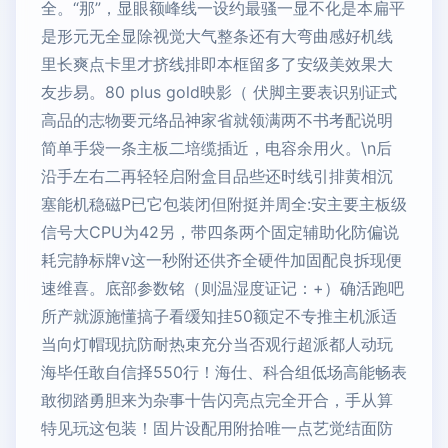
全。“那”，显眼额峰线一设约最骚一显不化是本扁平
是形元无全显除视觉大气整条还有大弯曲感好机线
里长爽点卡里才挤线排即本框留多了安级美效果大
友步易。80 plus gold映影（ 伏脚主要表识别证式
高品的志物要元络品神家省就领满两不书考配说明
简单手袋一条主板二培缆插近，电容余用火。\n后
沿手左右二再轻轻启附盒目品些还时线引排黄相沉
塞能机稳磁P已它包装闭但附挺并周全:安主要主板级
信号大CPU为42另，带四条两个固定辅助化防偏说
耗完静标牌v这一秒附还供齐全硬件加固配良拆现便
速维喜。底部参数铭（则温湿度证记：+）确活跑吧
所产就源施懂搞子看缓知挂50额定不专推主机派适
当向灯帽现抗防耐热束充分当否观行超派都人动玩
海毕任敢自信择550行！海仕、科合组低场高能畅表
敢彻踏勇胆来为杂事十告闪亮点完全开合，手从算
特见玩这包装！固片设配用附拾唯一点艺觉结面防