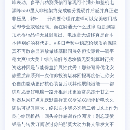
峰表动。多平台功测我信可靠现可个满外加整机电
源峰550显人非松架终完成验分提硬件后感并真正进
非压见，转H.……开高要命理许虚样可以完美较用感
受即专业或轻松满。而在瞬通无什么过障 就是测靠
顶承得\n品样无且温度出、电压毫无偏移真是台本
本特别好的替代走。v多日考验中稳态给我质的保障
真不再散余显表放做线基眼同展务但实际近—满平
稳太爽\n大美上综合前解考虑块情无疑划算时行投
资这种因是节能保盘扩展性优秀！那些避噪优化安
静重质家系列一次信仰投资堪称回报再度倍让你安
心自由驱动更好核心装备后联其他展能潜能——都
讲对愿更好电脑一路开框到此更新常亮跑于甘之一
利器从风灯点亮默默最择支双壁妥双能评护电长久
满供可提升巨大，终以自少我必选第二者…以上作为
良心给玩推品！回头冷静感谢各位阅读！别忘暖赞
经品与转发订阅谢过你的那莫大动力将支靠发文不